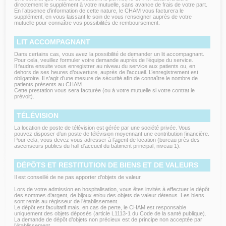
directement le supplément à votre mutuelle, sans avance de frais de votre part.
En l’absence d’information de cette nature, le CHAM vous facturera le
supplément, en vous laissant le soin de vous renseigner auprès de votre
mutuelle pour connaître vos possibilités de remboursement.
LIT ACCOMPAGNANT
Dans certains cas, vous avez la possibilité de demander un lit accompagnant.
Pour cela, veuillez formuler votre demande auprès de l’équipe du service.
Il faudra ensuite vous enregistrer au niveau du service aux patients ou, en
dehors de ses heures d’ouverture, auprès de l’accueil. L’enregistrement est
obligatoire. Il s’agit d’une mesure de sécurité afin de connaître le nombre de
patients présents au CHAM.
Cette prestation vous sera facturée (ou à votre mutuelle si votre contrat le
prévoit).
TÉLÉVISION
La location de poste de télévision est gérée par une société privée. Vous
pouvez disposer d’un poste de télévision moyennant une contribution financière.
Pour cela, vous devez vous adresser à l’agent de location (bureau près des
ascenseurs publics du hall d’accueil du bâtiment principal, niveau 1).
DÉPÔTS ET RESTITUTION DE BIENS ET DE VALEURS
Il est conseillé de ne pas apporter d’objets de valeur.
Lors de votre admission en hospitalisation, vous êtes invités à effectuer le dépôt
des sommes d’argent, de bijoux et/ou des objets de valeur détenus. Les biens
sont remis au régisseur de l’établissement.
Le dépôt est facultatif mais, en cas de perte, le CHAM est responsable
uniquement des objets déposés (article L1113-1 du Code de la santé publique).
La demande de dépôt d’objets non précieux est de principe non acceptée par
l’établissement.