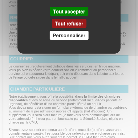
Vous disposez d’un délai d’un an pour récupérer vos affaires, laissés lors de
votre hospitalisation ou passage aux urgences.
Tout accepter
REPAS
Tout refuser
Renseignez-vous auprès du service concerné pour connaître les créneaux
horaires du petit déjeuner, déjeuner et dîner.
Une variété de menus vous est proposée chaque jour. Ils sont composés avec
Personnaliser
le concours des diététiciens et adaptés à votre état de santé. La commande se
fait la veille pour le lendemain. Vos proches ont la possibilité de prendre leur
repas à vos côtés après règlement du repas accompagnant. La demande doit
être adressée au personnel soignant du service.
COURRIER
Le courrier est régulièrement distribué dans les services, en fin de matinée.
Vous pouvez expédier votre courrier soit en le remettant au personnel du
service qui en assurera le départ, soit en le déposant dans la boîte aux lettres
de l’étage ou celle située dans le hall d’accueil.
CHAMBRE PARTICULIÈRE
Notre établissement vous offre la possibilité,
dans la limite des chambres
disponibles
et des besoins du service (notamment l’accueil des patients en
urgence), de bénéficier d’une chambre particulière à un seul lit.
Vous devez pour cela signer un formulaire «demande de chambre particulière»,
au moment de la pré admission auprès d'Happytal (hall d'accueil). Un
supplément vous sera alors facturé (le tarif vous sera communiqué lors de
votre admission). Il n’est pas remboursable par la Sécurité Sociale, ni pris en
charge par la CMU.
Si vous avez souscrit un contrat auprès d’une mutuelle (ou d’une assurance
complémentaire santé), il est possible que celle-ci prenne en charge ces frais.
Si le contrat que vous avez souscrit le permet, le CHAM facturera alors