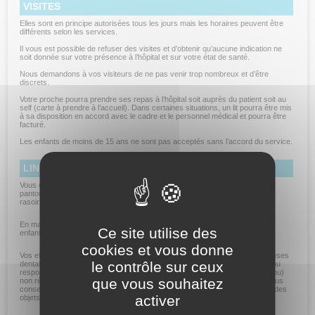
VISITES
Elles sont en principe autorisées tous les jours mais les horaires peuvent être
différents selon les services.
Il vous est possible de refuser des visites et d’obtenir qu’aucune indication ne
soit donnée sur votre présence à l’hôpital et sur votre état de santé.
Nous demandons à vos visiteurs de ne pas venir trop nombreux et d’être
discrets.
Votre proche pourra prendre ses repas à l’hôpital soit auprès du patient soit au
self (carte à prendre à l’accueil). Dans certaines situations, un lit pourra être mis
à sa disposition en accord avec le cadre et le personnel médical et pourra être
facturé.
Les enfants de moins de 15 ans ne sont pas acceptés sans l’accord du service.
LINGE ET EFFETS PERSONNELS
Vous devez apporter votre linge personnel (linge de nuit, robe de chambre,
pantoufles) et votre nécessaire de toilette (linge de toilette, brosse à dent,
rasoir...).
En maternité, prévoyez des vêtements pour le séjour et la sortie de votre
Ce site utilise des
enfant.
cookies et vous donne
Vos effets personnels sont sous votre responsabilité, notamment les prothèses
le contrôle sur ceux
dentaires, les prothèses auditives et les lunettes. Le CHAM ne peut être tenu
responsable de la perte ou de la disparition d’objet de valeur (comme un bijou)
que vous souhaitez
non régulièrement déposé auprès du régisseur de l’établissement. Nous vous
conseillons de ne prendre que le strict nécessaire et d’éviter de conserver des
activer
objets de valeur auprès de vous.