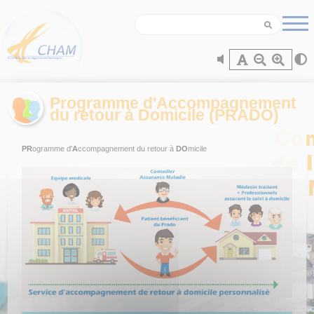
Panneau de gestion des cookies
Programme d'Accompagnement
du retour à Domicile (PRADO)
PR
ogramme d'
A
ccompagnement du retour à
DO
micile